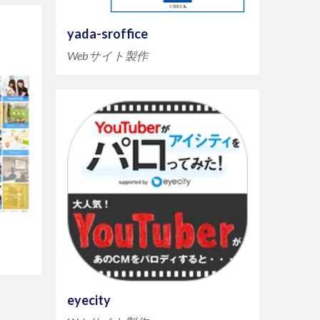
yada-sroffice
Webサイト製作
eyecity