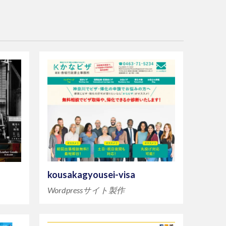
kousakagyousei-visa
Wordpressサイト製作