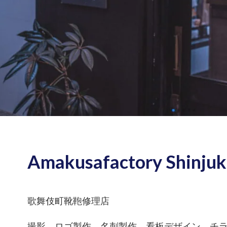
Amakusafactory Shinju
歌舞伎町靴鞄修理店
撮影、ロゴ製作、名刺製作、看板デザイン、チラ